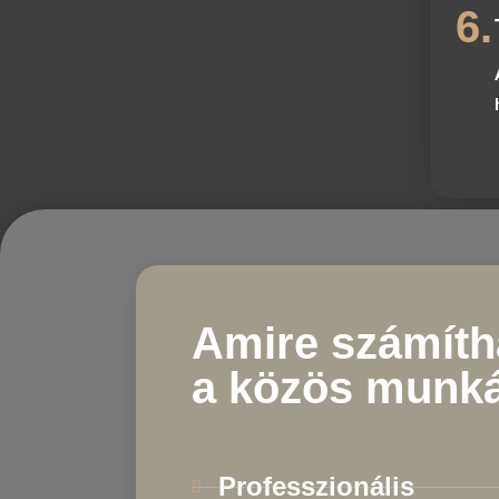
6.
Amire számíth
a közös munk
Professzionális