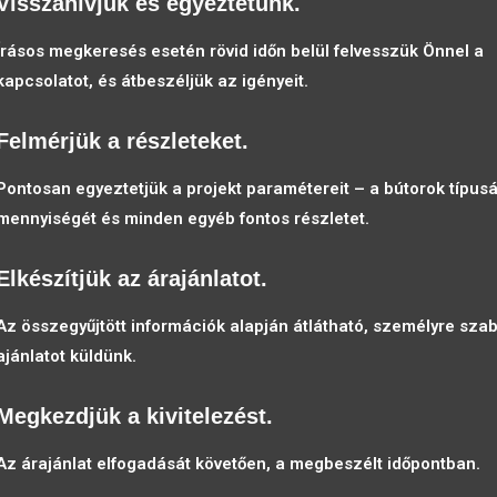
Visszahívjuk és egyeztetünk.
Írásos megkeresés esetén rövid időn belül felvesszük Önnel a
kapcsolatot, és átbeszéljük az igényeit.
Felmérjük a részleteket.
Pontosan egyeztetjük a projekt paramétereit – a bútorok típusá
mennyiségét és minden egyéb fontos részletet.
Elkészítjük az árajánlatot.
Az összegyűjtött információk alapján átlátható, személyre szab
ajánlatot küldünk.
Megkezdjük a kivitelezést.
Az árajánlat elfogadását követően, a megbeszélt időpontban.