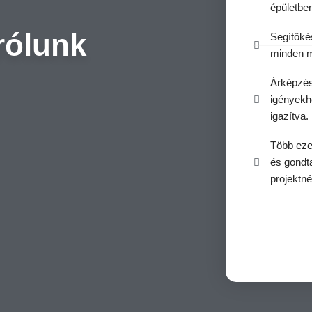
épületben
rólunk
Segítőké
minden m
Árképzés
igényekh
igazítva.
Több ezer
és gondt
projektné