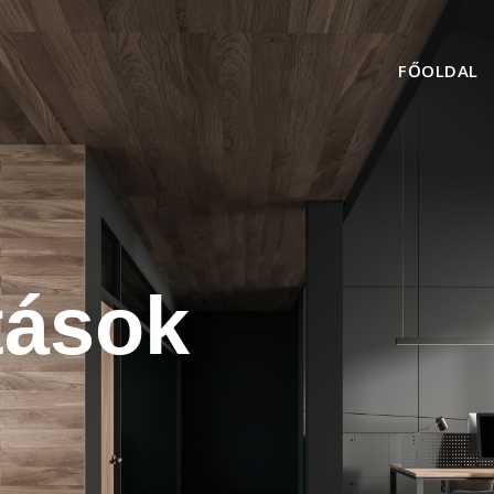
FŐOLDAL
tások