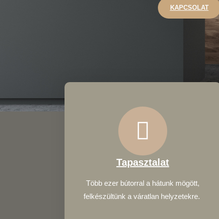
KAPCSOLAT
Tapasztalat
Több ezer bútorral a hátunk mögött,
felkészültünk a váratlan helyzetekre. ‎