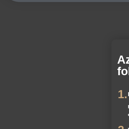
A
f
1.