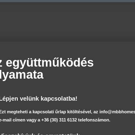
z együttműködés
olyamata
Lépjen velünk kapcsolatba!
Ezt megteheti a kapcsolati űrlap kitöltésével, az
info@mbbhomes
e-mail címen vagy a
+36 (30) 311 6132
telefonszámon.