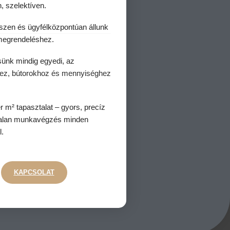
, szelektíven.
szen és ügyfélközpontúan állunk
egrendeléshez.
ünk mindig egyedi, az
ez, bútorokhoz és mennyiséghez
 m² tapasztalat – gyors, precíz
alan munkavégzés minden
l.
KAPCSOLAT