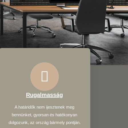
Rugalmasság
A határidők nem ijesztenek meg
bennünket, gyorsan és hatékonyan
dolgozunk, az ország bármely pontján.