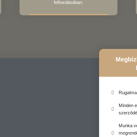
felhordásában.
Megbíz
Rugalmas
Minden e
szerződé
Munka vé
megrendelő