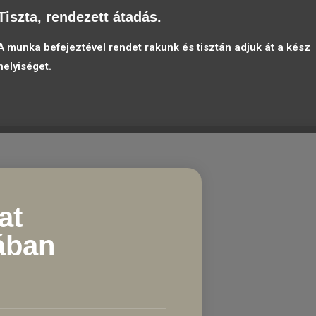
Tiszta, rendezett átadás.
A munka befejeztével rendet rakunk és tisztán adjuk át a kész
helyiséget.
at
ában