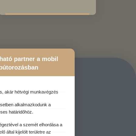
ható partner a mobil
bútorozásban
, akár hétvégi munkavégzés
setben alkalmazkodunk a
ses határidőhöz.
geztével a szemét elhordása a
 által kijelölt területre az