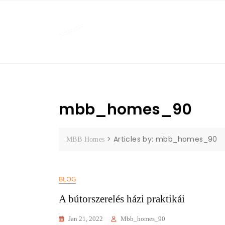
Skip
to
content
mbb_homes_90
>
Articles by: mbb_homes_90
MBB Homes
BLOG
A bútorszerelés házi praktikái
Jan 21, 2022
Mbb_homes_90